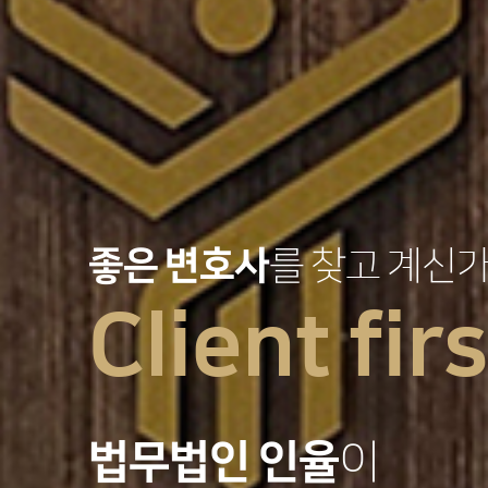
좋은 변호사
를 찾고 계신
Client firs
법무법인 인율
이